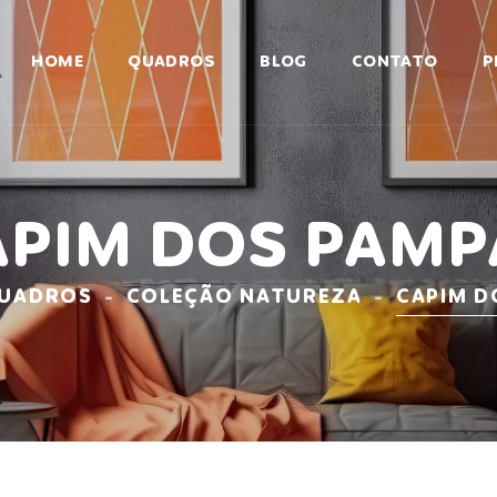
HOME
QUADROS
BLOG
CONTATO
P
APIM DOS PAMP
UADROS
COLEÇÃO NATUREZA
CAPIM D